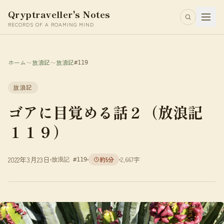
Qryptraveller's Notes
RECORDS OF A ROAMING MIND
ホーム
〜
放浪記
〜
放浪記
#119
放浪記
ゴアに目覚める話２（放浪記
１１９）
2022年3月23日
約5分
2,667字
放浪記 #119