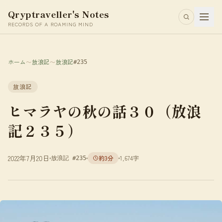
Qryptraveller's Notes
RECORDS OF A ROAMING MIND
ホーム
〜
放浪記
〜
放浪記
#235
放浪記
ヒマラヤの秋の話３０（放浪
記２３５）
2022年7月20日
約3分
1,674字
放浪記 #235