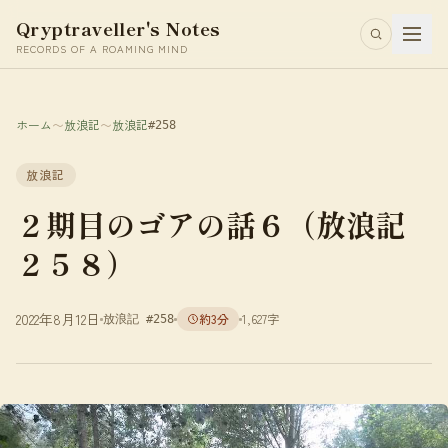
Qryptraveller's Notes
RECORDS OF A ROAMING MIND
ホーム
〜
放浪記
〜
放浪記
#258
放浪記
２期目のゴアの話６（放浪記
２５８）
2022年8月12日
約3分
1,627字
放浪記 #258