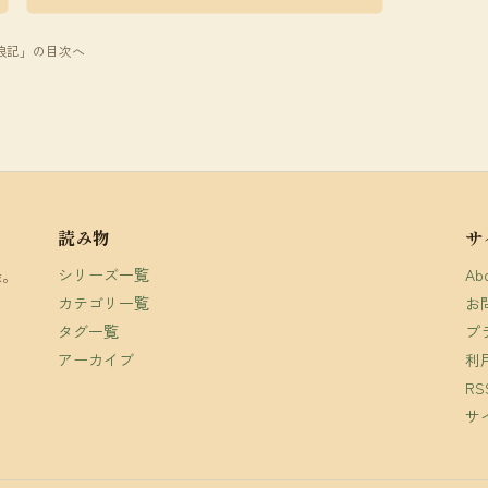
放浪記」の目次へ
読み物
サ
シリーズ一覧
Ab
録。
カテゴリ一覧
お
タグ一覧
プ
アーカイブ
利
R
サ