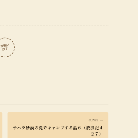
放浪記
読了
次の話 →
サハラ砂漠の滝でキャンプする話６（放浪記４
２７）