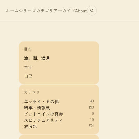
ホーム
シリーズ
カテゴリ
アーカイブ
About
目次
滝、湖、満月
宇宙
自己
カテゴリ
43
エッセイ・その他
193
時事・情報戦
9
ビットコインの真実
10
スピリチュアリティ
521
放浪記