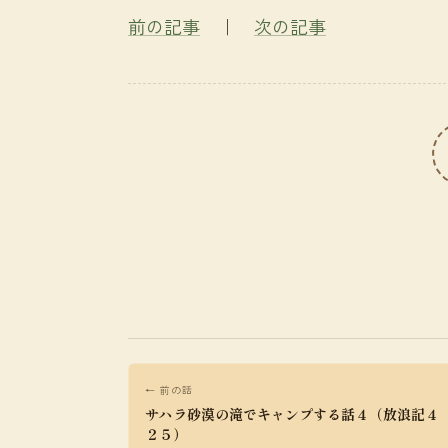
前の記事
｜
次の記事
← 前の話
サハラ砂漠の滝でキャンプする話４（放浪記４
２５）