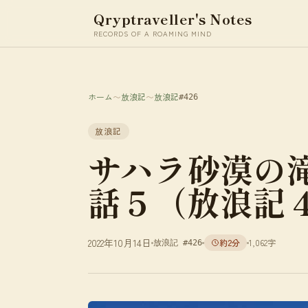
Qryptraveller's Notes
RECORDS OF A ROAMING MIND
ホーム
〜
放浪記
〜
放浪記
#426
放浪記
サハラ砂漠の
話５（放浪記
2022年10月14日
約2分
1,062字
放浪記 #426