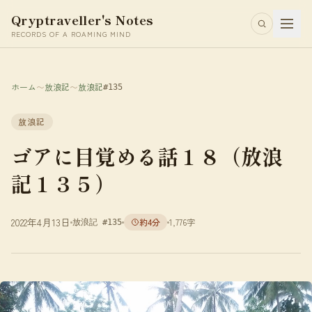
Qryptraveller's Notes
RECORDS OF A ROAMING MIND
ホーム
〜
放浪記
〜
放浪記
#135
放浪記
ゴアに目覚める話１８（放浪
記１３５）
2022年4月13日
約4分
1,776字
放浪記 #135