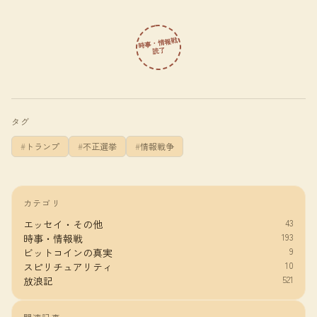
時事・情報戦
読了
タグ
トランプ
不正選挙
情報戦争
カテゴリ
43
エッセイ・その他
193
時事・情報戦
9
ビットコインの真実
10
スピリチュアリティ
521
放浪記