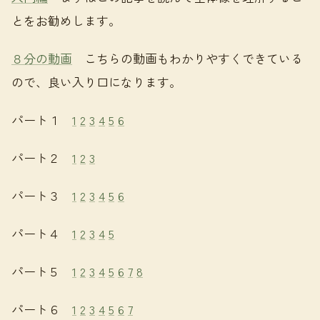
とをお勧めします。
８分の動画
こちらの動画もわかりやすくできている
ので、良い入り口になります。
パート１
1
2
3
4
5
6
パート２
1
2
3
パート３
1
2
3
4
5
6
パート４
1
2
3
4
5
パート５
1
2
3
4
5
6
7
8
パート６
1
2
3
4
5
6
7