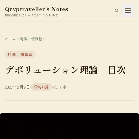
Qryptraveller's Notes
RECORDS OF A ROAMING MIND
ホーム
〜
時事・情報戦
〜
時事・情報戦
デボリューション理論 目次
2023年9月9日
約45分
22,709字