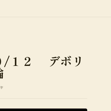
０/１２ デボリ
論
7字