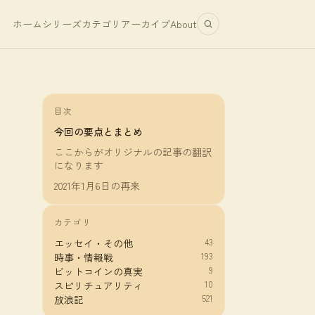
ホーム
シリーズ
カテゴリ
アーカイブ
About
目次
今回の要点とまとめ
ここからがオリジナルの記事の翻訳
になります
2021年1月6日の再来
カテゴリ
43
エッセイ・その他
193
時事・情報戦
9
ビットコインの真実
10
スピリチュアリティ
521
放浪記