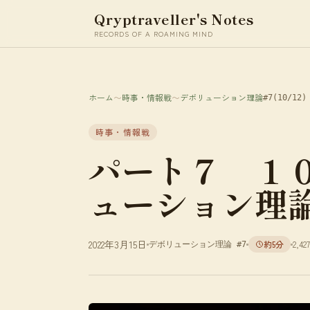
Qryptraveller's Notes
RECORDS OF A ROAMING MIND
ホーム
〜
時事・情報戦
〜
デボリューション理論
#7
(10/12)
時事・情報戦
パート７ １
ューション理
2022年3月15日
約5分
2,42
デボリューション理論 #7