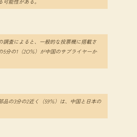
る可能性がある。
の調査によると、一般的な投票機に搭載さ
5分の1（2O％）が中国のサプライヤーか
。
品の3分の2近く（59％）は、中国と日本の