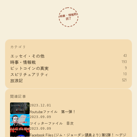
時事・情報戦
読了
カテゴリ
43
エッセイ・その他
193
時事・情報戦
9
ビットコインの真実
10
スピリチュアリティ
521
放浪記
関連記事
2023.12.01
Youtubeファイル 第一弾！
2023.09.09
ツイッターファイル 目次
2023.09.09
Facebook Files (ジム・ジョーダン議員より) 第5弾！ 〜デジ