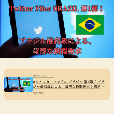
NOTE（ノート）
#ツイッターファイル ブラジル 第1弾！ ブラ
ジル最高裁による、苛烈な検閲要求｜餡子熊
おう⭐️⭐️⭐️
note.com