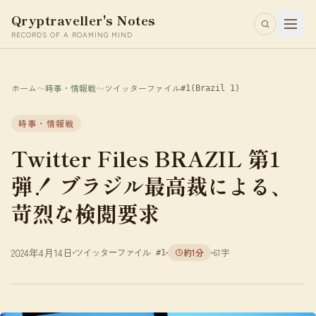
Qryptraveller's Notes
RECORDS OF A ROAMING MIND
ホーム
〜
時事・情報戦
〜
ツイッターファイル
#1
(Brazil 1)
時事・情報戦
Twitter Files BRAZIL 第1
弾！ ブラジル最高裁による、
苛烈な検閲要求
2024年4月14日
約1分
61字
ツイッターファイル #1