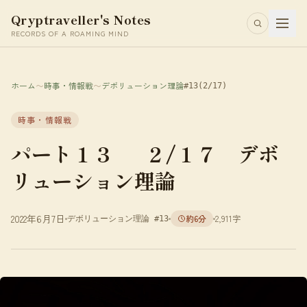
Qryptraveller's Notes
RECORDS OF A ROAMING MIND
ホーム
〜
時事・情報戦
〜
デボリューション理論
#13
(2/17)
時事・情報戦
パート１３ ２/１７ デボ
リューション理論
2022年6月7日
約6分
2,911字
デボリューション理論 #13