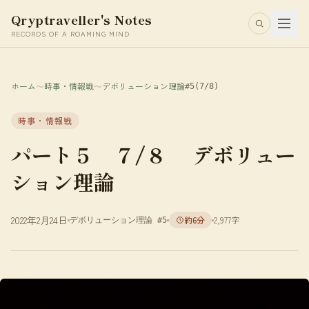
Qryptraveller's Notes
RECORDS OF A ROAMING MIND
ホーム
〜
時事・情報戦
〜
デボリューション理論
#5
(7/8)
時事・情報戦
パート５ ７/８ デボリュー
ション理論
2022年2月24日
約6分
2,977字
デボリューション理論 #5