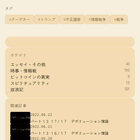
タグ
クーデター
トランプ
不正選挙
情報戦争
戦争
カテゴリ
43
エッセイ・その他
193
時事・情報戦
9
ビットコインの真実
10
スピリチュアリティ
521
放浪記
関連記事
2022.06.22
パート１３ １７/１７ デボリューション理論
2022.06.21
パート１３ １６/１７ デボリューション理論
2022.06.20