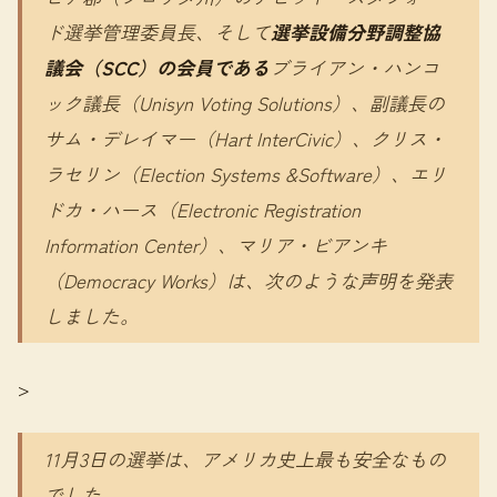
ド選挙管理委員長、そして
選挙設備分野調整協
議会（SCC）の会員である
ブライアン・ハンコ
ック議長（Unisyn Voting Solutions）、副議長の
サム・デレイマー（Hart InterCivic）、クリス・
ラセリン（Election Systems &Software）、エリ
ドカ・ハース（Electronic Registration
Information Center）、マリア・ビアンキ
（Democracy Works）は、次のような声明を発表
しました。
>
11月3日の選挙は、アメリカ史上最も安全なもの
でした。