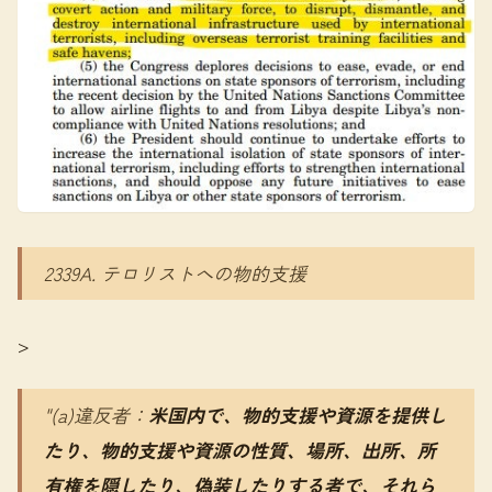
2339A. テロリストへの物的支援
>
"(a)違反者：
米国内で、物的支援や資源を提供し
たり、物的支援や資源の性質、場所、出所、所
有権を隠したり、偽装したりする者で、それら