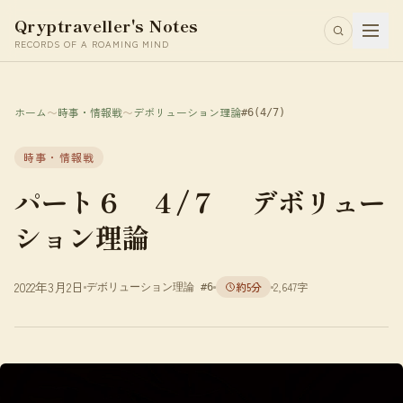
Qryptraveller's Notes
RECORDS OF A ROAMING MIND
ホーム
〜
時事・情報戦
〜
デボリューション理論
#6
(4/7)
時事・情報戦
パート６ ４/７ デボリュー
ション理論
2022年3月2日
約5分
2,647字
デボリューション理論 #6