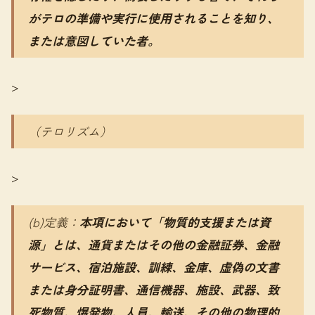
がテロの準備や実行に使用されることを知り、
または意図していた者。
>
（テロリズム）
>
(b)定義：
本項において「物質的支援または資
源」とは、通貨またはその他の金融証券、金融
サービス、宿泊施設、訓練、金庫、虚偽の文書
または身分証明書、通信機器、施設、武器、致
死物質、爆発物、人員、輸送、その他の物理的