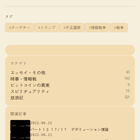
タグ
クーデター
トランプ
不正選挙
情報戦争
戦争
カテゴリ
43
エッセイ・その他
193
時事・情報戦
9
ビットコインの真実
10
スピリチュアリティ
521
放浪記
関連記事
2022.06.22
パート１３ １７/１７ デボリューション理論
2022.06.21