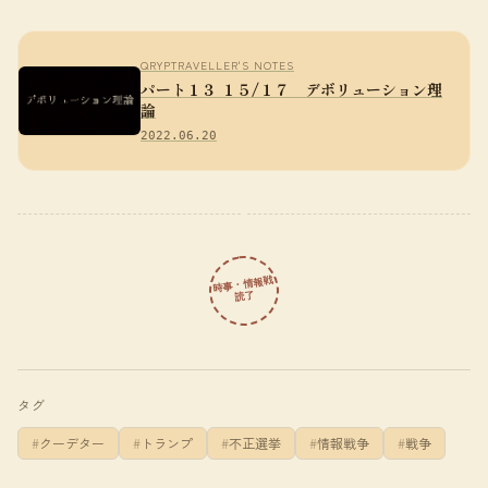
QRYPTRAVELLER'S NOTES
パート１３ １５/１７ デボリューション理
論
2022.06.20
時事・情報戦
読了
タグ
クーデター
トランプ
不正選挙
情報戦争
戦争