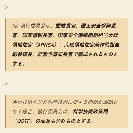
>
(b) 執行委員会は、
国防長官、国土安全保障長
官、国家情報長官、国家安全保障問題担当大統
領補佐官（APNSA）、大統領補佐官兼作戦担当
副参謀長、経営予算局長官で構成されるものと
する
。
>
通信技術を含む科学技術に関する問題が議題と
なる場合、執行委員会は、
科学技術政策局
（OSTP）の局長も含むものとする。