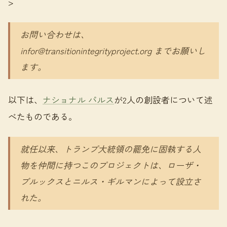
>
お問い合わせは、
infor@transitionintegrityproject.org までお願いし
ます。
以下は、
ナショナル パルス
が2人の創設者について述
べたものである。
就任以来、トランプ大統領の罷免に固執する人
物を仲間に持つこのプロジェクトは、ローザ・
ブルックスとニルス・ギルマンによって設立さ
れた。