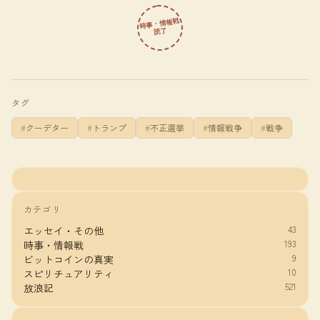
時事・情報戦
読了
タグ
クーデター
トランプ
不正選挙
情報戦争
戦争
カテゴリ
43
エッセイ・その他
193
時事・情報戦
9
ビットコインの真実
10
スピリチュアリティ
521
放浪記