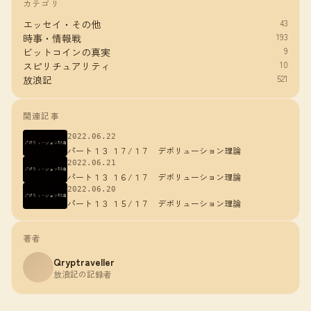
カテゴリ
43
エッセイ・その他
193
時事・情報戦
9
ビットコインの真実
10
スピリチュアリティ
521
放浪記
関連記事
2022.06.22
パート１３ １７/１７ デボリューション理論
2022.06.21
パート１３ １６/１７ デボリューション理論
2022.06.20
パート１３ １５/１７ デボリューション理論
著者
Qryptraveller
放浪記の記録者