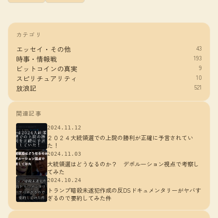
カテゴリ
43
エッセイ・その他
193
時事・情報戦
9
ビットコインの真実
10
スピリチュアリティ
521
放浪記
関連記事
2024.11.12
２０２４大統領選での上院の勝利が正確に予言されてい
た！
2024.11.03
大統領選はどうなるのか？ デボルーション視点で考察し
てみた
2024.10.24
トランプ暗殺未遂犯作成の反DSドキュメンタリーがヤバす
ぎるので要約してみた件