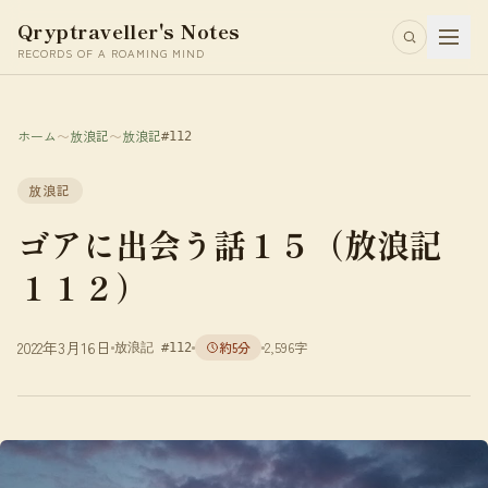
Qryptraveller's Notes
RECORDS OF A ROAMING MIND
ホーム
〜
放浪記
〜
放浪記
#112
放浪記
ゴアに出会う話１５（放浪記
１１２）
2022年3月16日
約5分
2,596字
放浪記 #112