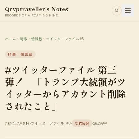
Qryptraveller's Notes
RECORDS OF A ROAMING MIND
ホーム
〜
時事・情報戦
〜
ツイッターファイル
#3
時事・情報戦
#ツイッターファイル 第三
弾！ 「トランプ大統領がツ
イッターからアカウント削除
されたこと」
2023年2月8日
約53分
26,276字
ツイッターファイル #3