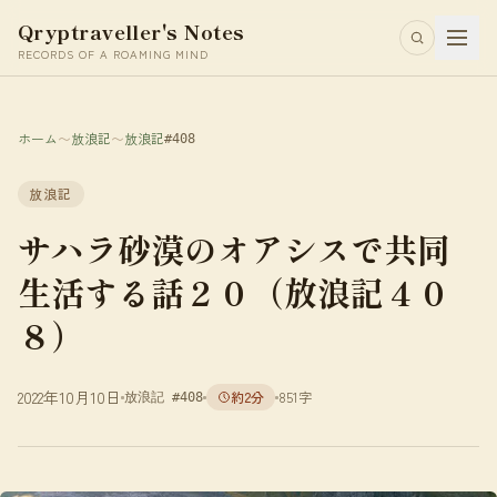
Qryptraveller's Notes
RECORDS OF A ROAMING MIND
ホーム
〜
放浪記
〜
放浪記
#408
放浪記
サハラ砂漠のオアシスで共同
生活する話２０（放浪記４０
８）
2022年10月10日
約2分
851字
放浪記 #408