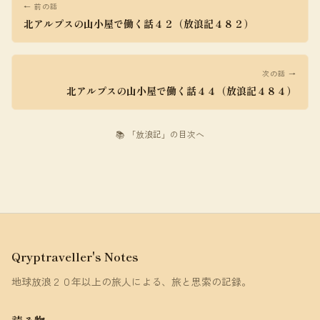
← 前の話
北アルプスの山小屋で働く話４２（放浪記４８２）
次の話 →
北アルプスの山小屋で働く話４４（放浪記４８４）
📚 「放浪記」の目次へ
Qryptraveller's Notes
地球放浪２０年以上の旅人による、旅と思索の記録。