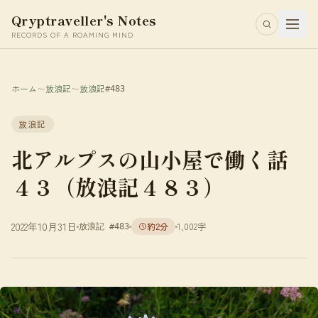
Qryptraveller's Notes
RECORDS OF A ROAMING MIND
ホーム
〜
放浪記
〜
放浪記
#483
放浪記
北アルプスの山小屋で働く話
４３（放浪記４８３）
2022年10月31日
約2分
1,002字
放浪記 #483