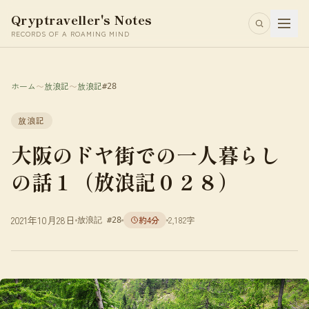
Qryptraveller's Notes
RECORDS OF A ROAMING MIND
ホーム
〜
放浪記
〜
放浪記
#28
放浪記
大阪のドヤ街での一人暮らし
の話１（放浪記０２８）
2021年10月28日
約4分
2,182字
放浪記 #28