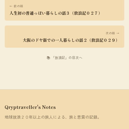
← 前の話
人生初の普通っぽい暮らしの話３（放浪記０２７）
次の話 →
大阪のドヤ街での一人暮らしの話２（放浪記０２９）
📚 「放浪記」の目次へ
Qryptraveller's Notes
地球放浪２０年以上の旅人による、旅と思索の記録。