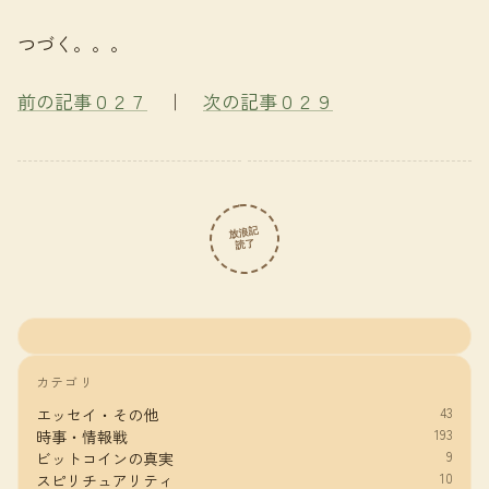
つづく。。。
前の記事０２７
｜
次の記事０２９
放浪記
読了
カテゴリ
43
エッセイ・その他
193
時事・情報戦
9
ビットコインの真実
10
スピリチュアリティ