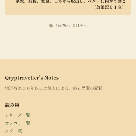
宗教、高校、家庭、日本から脱出し、ペルーに向かう話２
（放浪記０１８）
📚 「放浪記」の目次へ
Qryptraveller's Notes
地球放浪２０年以上の旅人による、旅と思索の記録。
読み物
シリーズ一覧
カテゴリ一覧
タグ一覧