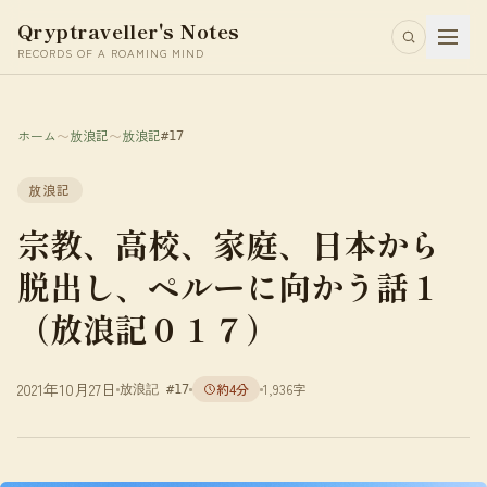
Qryptraveller's Notes
RECORDS OF A ROAMING MIND
ホーム
〜
放浪記
〜
放浪記
#17
放浪記
宗教、高校、家庭、日本から
脱出し、ペルーに向かう話１
（放浪記０１７）
2021年10月27日
約4分
1,936字
放浪記 #17