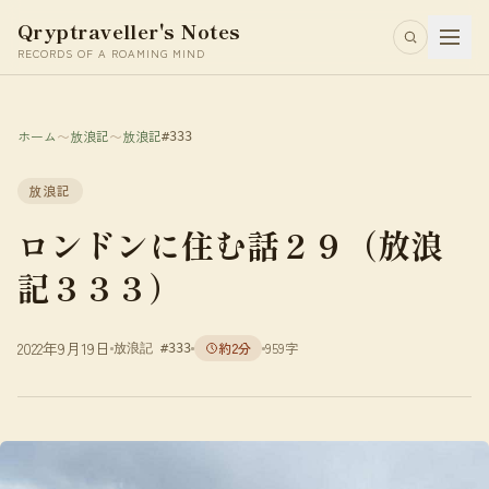
Qryptraveller's Notes
RECORDS OF A ROAMING MIND
ホーム
〜
放浪記
〜
放浪記
#333
放浪記
ロンドンに住む話２９（放浪
記３３３）
2022年9月19日
約2分
959字
放浪記 #333