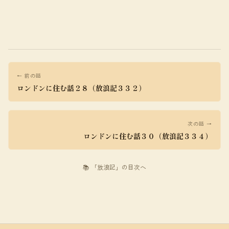
← 前の話
ロンドンに住む話２８（放浪記３３２）
次の話 →
ロンドンに住む話３０（放浪記３３４）
📚 「放浪記」の目次へ