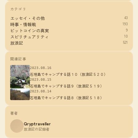
カテゴリ
43
エッセイ・その他
193
時事・情報戦
9
ビットコインの真実
10
スピリチュアリティ
521
放浪記
関連記事
2023.08.16
石垣島でキャンプする話１０（放浪記５２０）
2023.08.15
石垣島でキャンプする話９（放浪記５１９）
2023.08.14
石垣島でキャンプする話８（放浪記５１８）
著者
Qryptraveller
放浪記の記録者