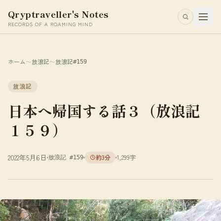
Qryptraveller's Notes
RECORDS OF A ROAMING MIND
ホーム
〜
放浪記
〜
放浪記
#159
放浪記
日本へ帰国する話３（放浪記
１５９）
2022年5月6日
約3分
1,299字
放浪記 #159