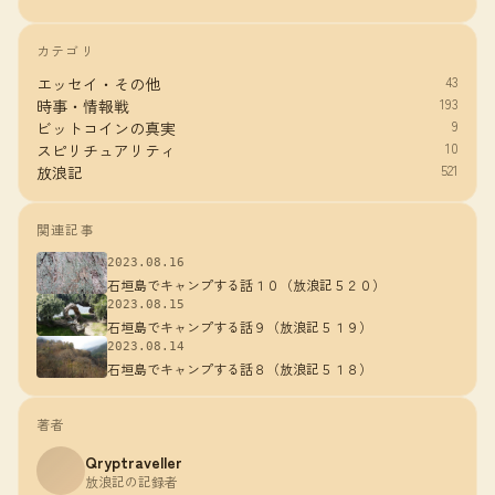
カテゴリ
43
エッセイ・その他
193
時事・情報戦
9
ビットコインの真実
10
スピリチュアリティ
521
放浪記
関連記事
2023.08.16
石垣島でキャンプする話１０（放浪記５２０）
2023.08.15
石垣島でキャンプする話９（放浪記５１９）
2023.08.14
石垣島でキャンプする話８（放浪記５１８）
著者
Qryptraveller
放浪記の記録者