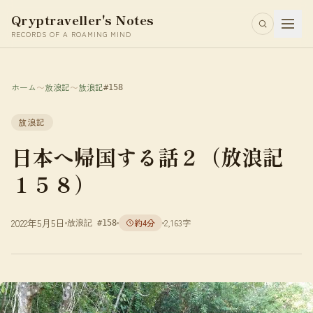
Qryptraveller's Notes
RECORDS OF A ROAMING MIND
ホーム
〜
放浪記
〜
放浪記
#158
放浪記
日本へ帰国する話２（放浪記
１５８）
2022年5月5日
約4分
2,163字
放浪記 #158