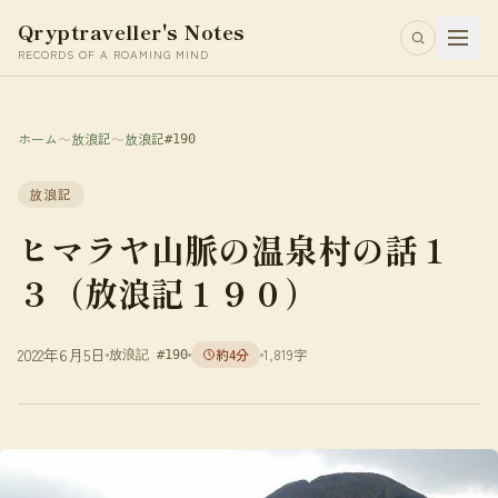
Qryptraveller's Notes
RECORDS OF A ROAMING MIND
ホーム
〜
放浪記
〜
放浪記
#190
放浪記
ヒマラヤ山脈の温泉村の話１
３（放浪記１９０）
2022年6月5日
約4分
1,819字
放浪記 #190