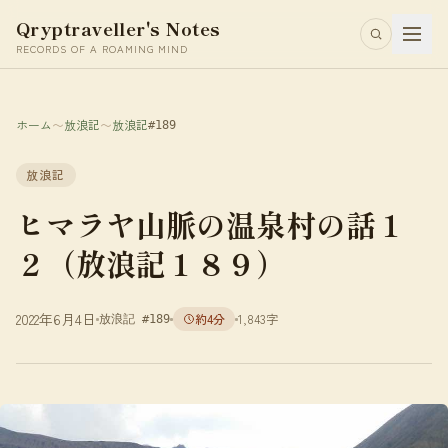
Qryptraveller's Notes
RECORDS OF A ROAMING MIND
ホーム
〜
放浪記
〜
放浪記
#189
放浪記
ヒマラヤ山脈の温泉村の話１
２（放浪記１８９）
2022年6月4日
約4分
1,843字
放浪記 #189