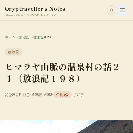
Qryptraveller's Notes
RECORDS OF A ROAMING MIND
ホーム
〜
放浪記
〜
放浪記
#198
放浪記
ヒマラヤ山脈の温泉村の話２
１（放浪記１９８）
2022年6月13日
約3分
1,746字
放浪記 #198