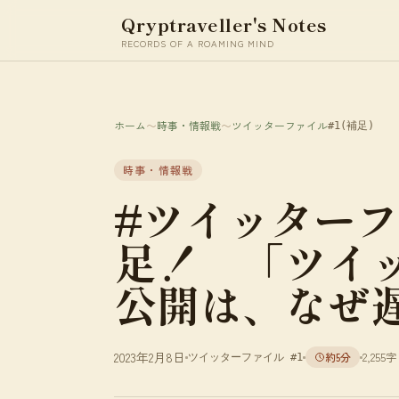
Qryptraveller's Notes
RECORDS OF A ROAMING MIND
ホーム
〜
時事・情報戦
〜
ツイッターファイル
#1
(補足)
時事・情報戦
#ツイッターフ
足！ 「ツイ
公開は、なぜ
2023年2月8日
約5分
2,255字
ツイッターファイル #1