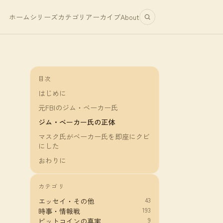
ホーム
シリーズ
カテゴリ
アーカイブ
About
目次
はじめに
元FBIのジム・ベーカー氏
ジム・ベーカー氏の正体
マスク氏がベーカー氏を即座にクビ
にした
おわりに
カテゴリ
43
エッセイ・その他
193
時事・情報戦
9
ビットコインの真実