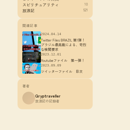
10
スピリチュアリティ
521
放浪記
関連記事
2024.04.14
Twitter Files BRAZIL 第1弾！
ブラジル最高裁による、苛烈
な検閲要求
2023.12.01
Youtubeファイル 第一弾！
2023.09.09
ツイッターファイル 目次
著者
Qryptraveller
放浪記の記録者