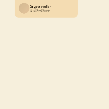
Qryptraveller
放浪記の記録者