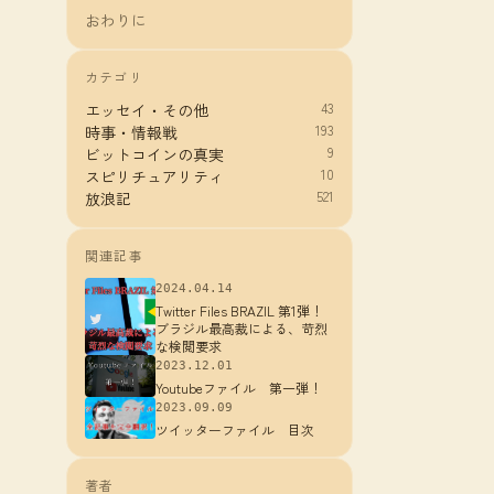
おわりに
カテゴリ
43
エッセイ・その他
193
時事・情報戦
9
ビットコインの真実
10
スピリチュアリティ
521
放浪記
関連記事
2024.04.14
Twitter Files BRAZIL 第1弾！
ブラジル最高裁による、苛烈
な検閲要求
2023.12.01
Youtubeファイル 第一弾！
2023.09.09
ツイッターファイル 目次
著者