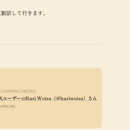
文翻訳して行きます。
X (FORMERLY TWITTER)
XユーザーのBari Weiss（@bariweiss）さん
twitter.com