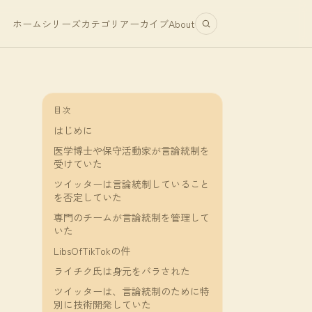
ホーム
シリーズ
カテゴリ
アーカイブ
About
目次
はじめに
医学博士や保守活動家が言論統制を
受けていた
ツイッターは言論統制していること
を否定していた
専門のチームが言論統制を管理して
いた
LibsOfTikTokの件
ライチク氏は身元をバラされた
ツイッターは、言論統制のために特
別に技術開発していた