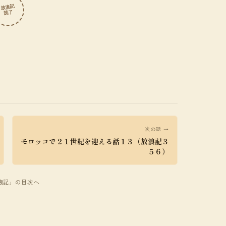
放浪記
読了
次の話 →
モロッコで２１世紀を迎える話１３（放浪記３
５６）
放浪記」の目次へ