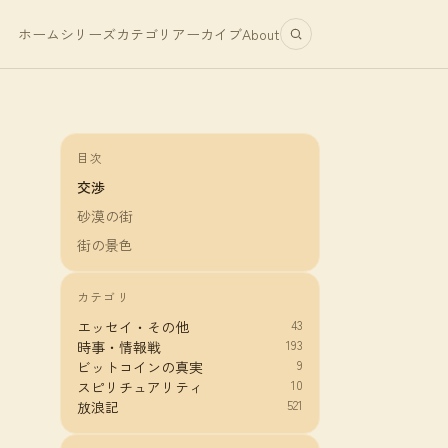
ホーム
シリーズ
カテゴリ
アーカイブ
About
目次
交渉
砂漠の街
街の景色
カテゴリ
43
エッセイ・その他
193
時事・情報戦
9
ビットコインの真実
10
スピリチュアリティ
521
放浪記