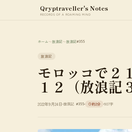
Qryptraveller's Notes
RECORDS OF A ROAMING MIND
ホーム
〜
放浪記
〜
放浪記
#355
放浪記
モロッコで２
１２（放浪記
2022年9月24日
約2分
907字
放浪記 #355