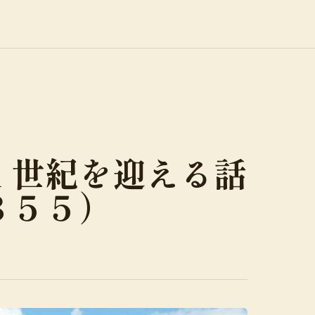
１世紀を迎える話
３５５）