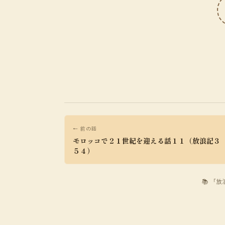
← 前の話
モロッコで２１世紀を迎える話１１（放浪記３
５４）
📚 「