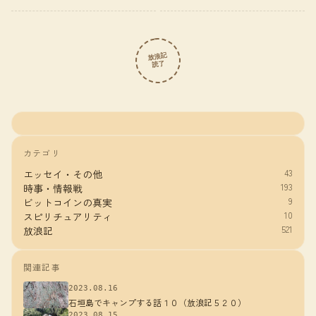
放浪記
読了
カテゴリ
43
エッセイ・その他
193
時事・情報戦
9
ビットコインの真実
10
スピリチュアリティ
521
放浪記
関連記事
2023.08.16
石垣島でキャンプする話１０（放浪記５２０）
2023.08.15