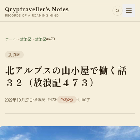
Qryptraveller's Notes
RECORDS OF A ROAMING MIND
ホーム
〜
放浪記
〜
放浪記
#473
放浪記
北アルプスの山小屋で働く話
３２（放浪記４７３）
2022年10月27日
約2分
1,100字
放浪記 #473