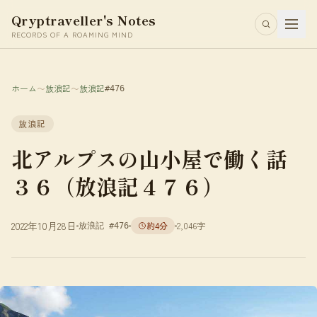
Qryptraveller's Notes
RECORDS OF A ROAMING MIND
ホーム
〜
放浪記
〜
放浪記
#476
放浪記
北アルプスの山小屋で働く話
３６（放浪記４７６）
2022年10月28日
約4分
2,046字
放浪記 #476