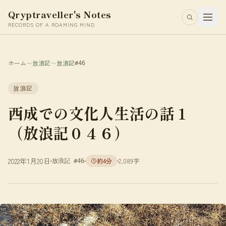
Qryptraveller's Notes
RECORDS OF A ROAMING MIND
ホーム
〜
放浪記
〜
放浪記
#46
放浪記
西成での文化人生活の話１
（放浪記０４６）
2022年1月20日
約4分
2,089字
放浪記 #46