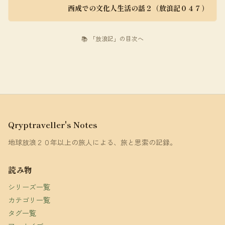
西成での文化人生活の話２（放浪記０４７）
📚 「放浪記」の目次へ
Qryptraveller's Notes
地球放浪２０年以上の旅人による、旅と思索の記録。
読み物
シリーズ一覧
カテゴリ一覧
タグ一覧