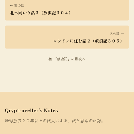
← 前の話
北へ向かう話３（放浪記３０４）
次の話 →
ロンドンに住む話２（放浪記３０６）
📚 「放浪記」の目次へ
Qryptraveller's Notes
地球放浪２０年以上の旅人による、旅と思索の記録。