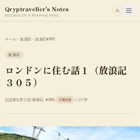
Qryptraveller's Notes
RECORDS OF A ROAMING MIND
ホーム
〜
放浪記
〜
放浪記
#305
放浪記
ロンドンに住む話１（放浪記
３０５）
2022年9月11日
約2分
1,011字
放浪記 #305