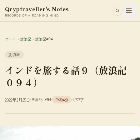
Qryptraveller's Notes
RECORDS OF A ROAMING MIND
ホーム
〜
放浪記
〜
放浪記
#94
放浪記
インドを旅する話９（放浪記
０９４）
2022年2月25日
約4分
1,777字
放浪記 #94