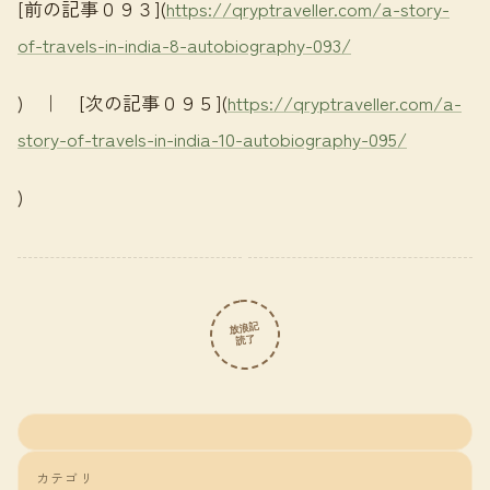
[前の記事０９３](
https://qryptraveller.com/a-story-
of-travels-in-india-8-autobiography-093/
) ｜ [次の記事０９５](
https://qryptraveller.com/a-
story-of-travels-in-india-10-autobiography-095/
)
放浪記
読了
カテゴリ