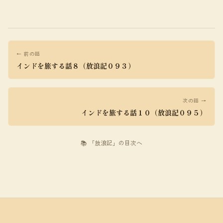
← 前の話
インドを旅する話８（放浪記０９３）
次の話 →
インドを旅する話１０（放浪記０９５）
📚 「放浪記」の目次へ