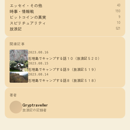
43
エッセイ・その他
193
時事・情報戦
9
ビットコインの真実
10
スピリチュアリティ
521
放浪記
関連記事
2023.08.16
石垣島でキャンプする話１０（放浪記５２０）
2023.08.15
石垣島でキャンプする話９（放浪記５１９）
2023.08.14
石垣島でキャンプする話８（放浪記５１８）
著者
Qryptraveller
放浪記の記録者