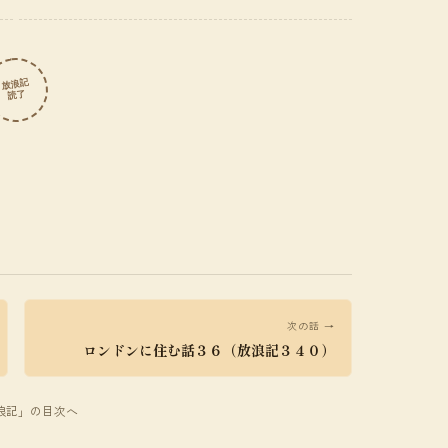
放浪記
読了
次の話 →
ロンドンに住む話３６（放浪記３４０）
放浪記」の目次へ