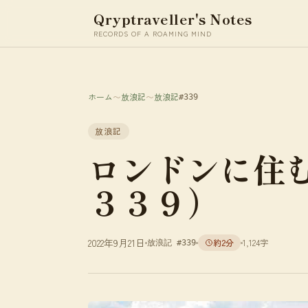
Qryptraveller's Notes
RECORDS OF A ROAMING MIND
ホーム
〜
放浪記
〜
放浪記
#339
放浪記
ロンドンに住
３３９）
2022年9月21日
約2分
1,124字
放浪記 #339