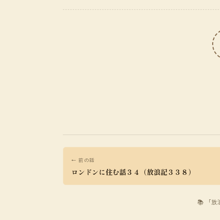
← 前の話
ロンドンに住む話３４（放浪記３３８）
📚 「