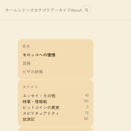
ホーム
シリーズ
カテゴリ
アーカイブ
About
目次
モロッコへの憧憬
反発
ビザの終焉
カテゴリ
43
エッセイ・その他
193
時事・情報戦
9
ビットコインの真実
10
スピリチュアリティ
521
放浪記