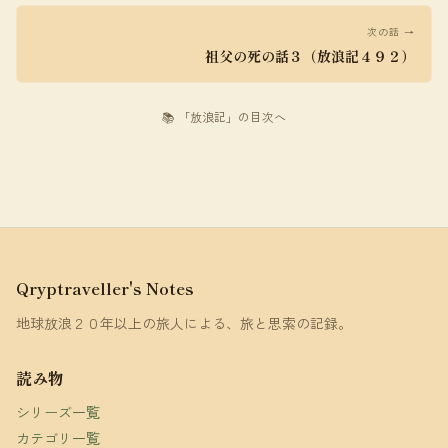
次の話 →
祖父の死の話３（放浪記４９２）
📚 「放浪記」の目次へ
Qryptraveller's Notes
地球放浪２０年以上の旅人による、旅と思索の記録。
読み物
シリーズ一覧
カテゴリ一覧