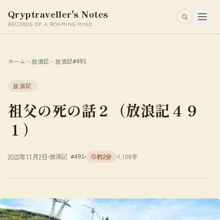
Qryptraveller's Notes
RECORDS OF A ROAMING MIND
ホーム
〜
放浪記
〜
放浪記
#491
放浪記
祖父の死の話２（放浪記４９
１）
2022年11月2日
約2分
1,108字
放浪記 #491