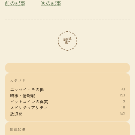
前の記事
｜
次の記事
放浪記
読了
カテゴリ
43
エッセイ・その他
193
時事・情報戦
9
ビットコインの真実
10
スピリチュアリティ
521
放浪記
関連記事