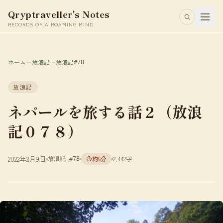
Qryptraveller's Notes
RECORDS OF A ROAMING MIND
ホーム
〜
放浪記
〜
放浪記
#78
放浪記
ネパールを旅する話２（放浪
記０７８）
2022年2月9日
約5分
2,442字
放浪記 #78