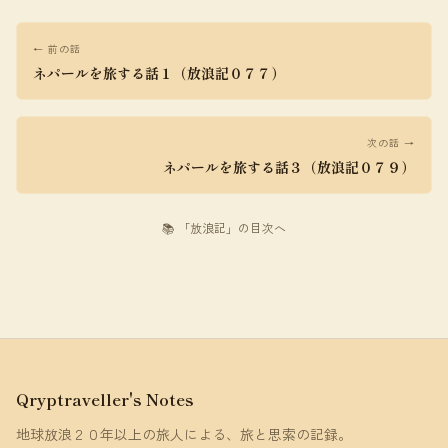
← 前の話
ネパールを旅する話１（放浪記０７７）
次の話 →
ネパールを旅する話３（放浪記０７９）
📚 「放浪記」の目次へ
Qryptraveller's Notes
地球放浪２０年以上の旅人による、旅と思索の記録。