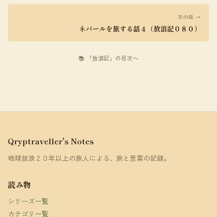
次の話 →
ネパールを旅する話４（放浪記０８０）
📚 「放浪記」の目次へ
Qryptraveller's Notes
地球放浪２０年以上の旅人による、旅と思索の記録。
読み物
シリーズ一覧
カテゴリ一覧