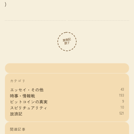
)
放浪記
読了
カテゴリ
43
エッセイ・その他
193
時事・情報戦
9
ビットコインの真実
10
スピリチュアリティ
521
放浪記
関連記事